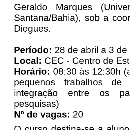
Geraldo Marques (Unive
Santana/Bahia), sob a coo
Diegues.
Período:
28 de abril a 3 d
Local:
CEC - Centro de Est
Horário:
08:30 às 12:30h (a
pequenos trabalhos de c
integração entre os par
pesquisas)
Nº de vagas:
20
O curso destina-se a alun